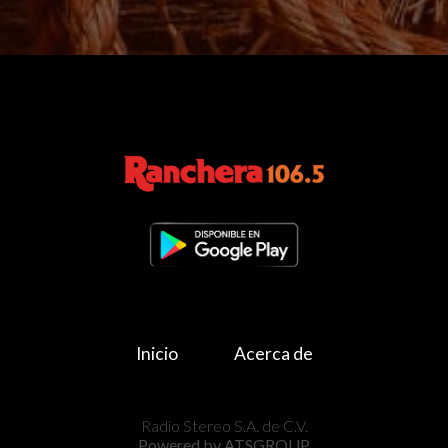
Inicio
Acerca de
Radio Stereo S.A. de C.V.
Powered by ATSGROUP