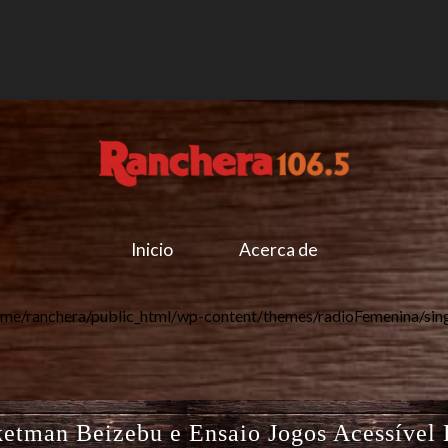
Inicio
Acerca de
me/ranchera/public_html/wp-content/themes/radioFemenina/sin
etman Beizebu e Ensaio Jogos Acessível 