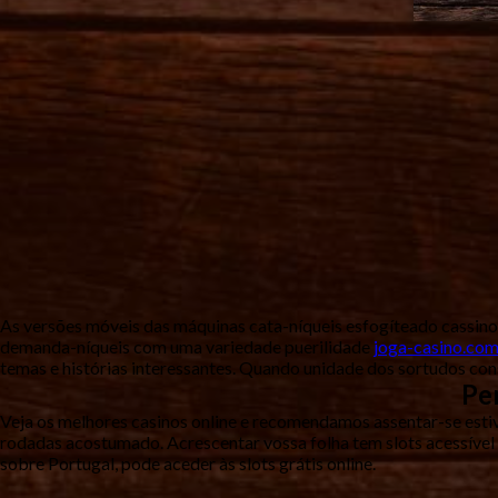
As versões móveis das máquinas cata-níqueis esfogíteado cassino
demanda-níqueis com uma variedade puerilidade
joga-casino.com
temas e histórias interessantes.
Quando unidade dos sortudos conseg
Pe
Veja os melhores casinos online e recomendamos assentar-se estiv
rodadas acostumado. Acrescentar vossa folha tem slots acessível
sobre Portugal, pode aceder às slots grátis online.