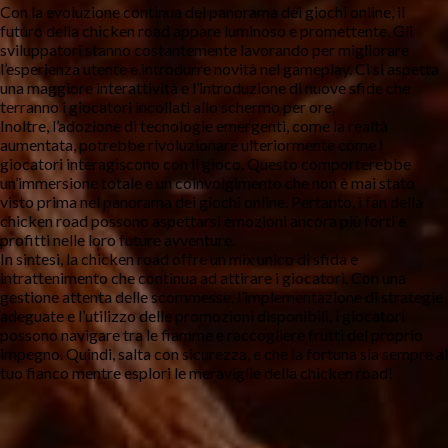
Con la evoluzione continua del panorama dei giochi online, il
futuro della chicken road appare luminoso e promettente. Gli
sviluppatori stanno costantemente lavorando per migliorare
l’esperienza utente e introdurre novità nel gameplay. Ci si aspetta
una maggiore interattività e l’introduzione di nuove sfide che
terranno i giocatori incollati allo schermo per ore.
Inoltre, l’adozione di tecnologie emergenti, come la realtà
aumentata, potrebbe rivoluzionare ulteriormente come i
giocatori interagiscono con il gioco. Questo comporterebbe
un’immersione totale e un coinvolgimento che non è mai stato
visto prima nel panorama dei giochi online. Pertanto, i fan della
chicken road possono aspettarsi emozioni ancora più forti e
profitti nelle loro future avventure.
In sintesi, la chicken road offre un mix unico di sfida e
intrattenimento che continua ad attirare i giocatori. Con una
gestione attenta delle scommesse, l’implementazione di strategie
adeguate e l’utilizzo delle promozioni disponibili, i giocatori
possono navigare tra le fiamme e raccogliere frutti del proprio
impegno. Quindi, salta con sicurezza, e che la fortuna sia sempre al
tuo fianco mentre esplori le meraviglie della chicken road!