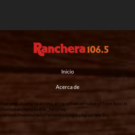
Inicio
Acerca de
Warning
: Trying to access array offset on value of type bool in
/home/ranchera/public_html/wp-
content/themes/radioFemenina/single.php
on line
5