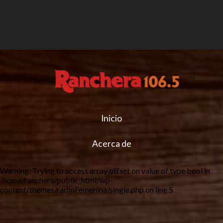
Inicio
Acerca de
Warning
: Trying to access array offset on value of type bool in
/home/ranchera/public_html/wp-
content/themes/radioFemenina/single.php
on line
5