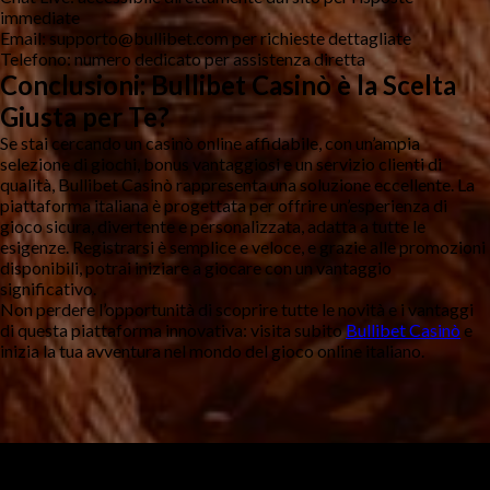
immediate
Email:
supporto@bullibet.com per richieste dettagliate
Telefono:
numero dedicato per assistenza diretta
Conclusioni: Bullibet Casinò è la Scelta
Giusta per Te?
Se stai cercando un casinò online affidabile, con un’ampia
selezione di giochi, bonus vantaggiosi e un servizio clienti di
qualità, Bullibet Casinò rappresenta una soluzione eccellente. La
piattaforma italiana è progettata per offrire un’esperienza di
gioco sicura, divertente e personalizzata, adatta a tutte le
esigenze. Registrarsi è semplice e veloce, e grazie alle promozioni
disponibili, potrai iniziare a giocare con un vantaggio
significativo.
Non perdere l’opportunità di scoprire tutte le novità e i vantaggi
di questa piattaforma innovativa: visita subito
Bullibet Casinò
e
inizia la tua avventura nel mondo del gioco online italiano.