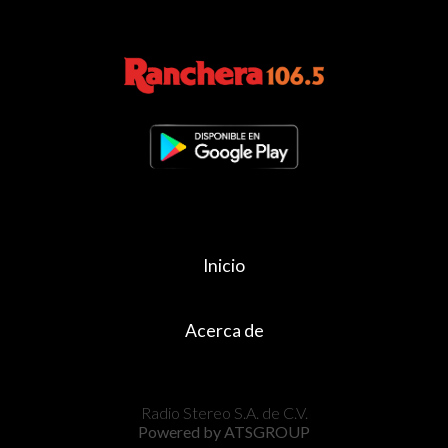
Inicio
Acerca de
Radio Stereo S.A. de C.V.
Powered by ATSGROUP