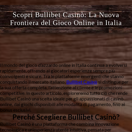
Scopri Bullibet Casinò: La Nuova
Frontiera del Gioco Online in Italia
Il mondo del gioco d’azzardo online in Italia continua a evolversi
rapidamente, offrendo ai giocatori esperienze sempre più
coinvolgenti e sicure. Tra le piattaforme emergenti che stanno
conquistando il mercato italiano,
Bullibet Casinò
si distingue per
la sua offerta completa, l’attenzione al cliente e le promozioni
competitive. In questo articolo, esploreremo tutto ciò che rende
Bullibet Casinò una scelta ideale per gli appassionati di casinò
online, dai giochi disponibili alle modalità di pagamento, fino ai
bonus esclusivi.
Perché Scegliere Bullibet Casinò?
Bullibet Casinò è una piattaforma che combina innovazione
tecnologica e un’esperienza utente intuitiva, pensata per