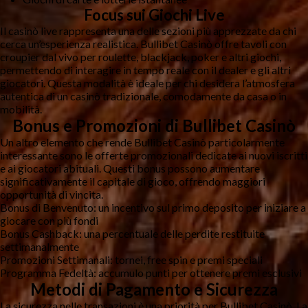
Focus sui Giochi Live
Il casinò live rappresenta una delle sezioni più apprezzate da chi
cerca un’esperienza realistica. Bullibet Casinò offre tavoli con
croupier dal vivo per roulette, blackjack, poker e altri giochi,
permettendo di interagire in tempo reale con il dealer e gli altri
giocatori. Questa modalità è ideale per chi desidera l’atmosfera
autentica di un casinò tradizionale, comodamente da casa o in
mobilità.
Bonus e Promozioni di Bullibet Casinò
Un altro elemento che rende Bullibet Casinò particolarmente
interessante sono le offerte promozionali dedicate ai nuovi iscritti
e ai giocatori abituali. Questi bonus possono aumentare
significativamente il capitale di gioco, offrendo maggiori
opportunità di vincita.
Bonus di Benvenuto:
un incentivo sul primo deposito per iniziare a
giocare con più fondi
Bonus Cashback:
una percentuale delle perdite restituite
settimanalmente
Promozioni Settimanali:
tornei, free spin e premi speciali
Programma Fedeltà:
accumulo punti per ottenere premi esclusivi
Metodi di Pagamento e Sicurezza
La sicurezza nelle transazioni è una priorità per Bullibet Casinò. La