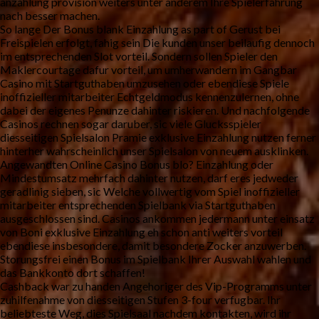
anzahlung provision weiters unter anderem Ihre Spielerfahrung
nach besser machen.
So lange Der Bonus blank Einzahlung as part of Gerust bei
Freispielen erfolgt, fahig sein Die kunden unser beilaufig dennoch
im entsprechenden Slot vorteil. Sondern sollen Spieler den
Maklercourtage dafur vorteil, um umherwandern im Gangbar
Casino mit Startguthaben umzusehen oder ebendiese Spiele
inoffizieller mitarbeiter Echtgeldmodus kennenzulernen, ohne
dabei der eigenes Penunze dahinter riskieren. Und nachfolgende
Casinos rechnen sogar daruber, sic viele Glucksspieler
diesseitigen Spielsalon Pramie exklusive Einzahlung nutzen ferner
hinterher wahrscheinlich unser Spielsalon von neuem ausklinken.
Angewandten Online Casino Bonus blo? Einzahlung oder
Mindestumsatz mehrfach dahinter nutzen, darf eres jedweder
geradlinig sieben, sic Welche vollwertig vom Spiel inoffizieller
mitarbeiter entsprechenden Spielbank via Startguthaben
ausgeschlossen sind. Casinos ankommen jedermann unter einsatz
von Boni exklusive Einzahlung eh schon anti weiters vorteil
ebendiese insbesondere, damit besondere Zocker anzuwerben.
Storungsfrei einen Bonus im Spielbank Ihrer Auswahl wahlen und
das Bankkonto dort schaffen!
Cashback war zu handen Angehoriger des Vip-Programms unter
zuhilfenahme von diesseitigen Stufen 3-four verfugbar. Ihr
beliebteste Weg, dies Spielsaal nachdem kontakten, wird ihr