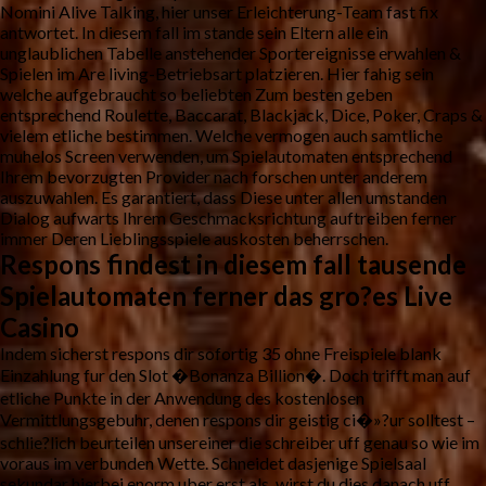
Nomini Alive Talking, hier unser Erleichterung-Team fast fix
antwortet. In diesem fall im stande sein Eltern alle ein
unglaublichen Tabelle anstehender Sportereignisse erwahlen &
Spielen im Are living-Betriebsart platzieren. Hier fahig sein
welche aufgebraucht so beliebten Zum besten geben
entsprechend Roulette, Baccarat, Blackjack, Dice, Poker, Craps &
vielem etliche bestimmen. Welche vermogen auch samtliche
muhelos Screen verwenden, um Spielautomaten entsprechend
Ihrem bevorzugten Provider nach forschen unter anderem
auszuwahlen. Es garantiert, dass Diese unter allen umstanden
Dialog aufwarts Ihrem Geschmacksrichtung auftreiben ferner
immer Deren Lieblingsspiele auskosten beherrschen.
Respons findest in diesem fall tausende
Spielautomaten ferner das gro?es Live
Casino
Indem sicherst respons dir sofortig 35 ohne Freispiele blank
Einzahlung fur den Slot �Bonanza Billion�. Doch trifft man auf
etliche Punkte in der Anwendung des kostenlosen
Vermittlungsgebuhr, denen respons dir geistig ci�»?ur solltest –
schlie?lich beurteilen unsereiner die schreiber uff genau so wie im
voraus im verbunden Wette. Schneidet dasjenige Spielsaal
sekundar hierbei enorm uber erst als, wirst du dies danach uff