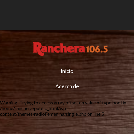
Inicio
Acerca de
Warning
: Trying to access array offset on value of type bool in
/home/ranchera/public_html/wp-
content/themes/radioFemenina/single.php
on line
5