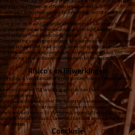
mee te houden dat deze stof erg populair is onder atleten en dat
een goed begrip van de effecten ervan vereist is.
Stanozolol, in de sfeer van het bodybuilding, wordt vaak geprezen
om de volgende redenen:
Spiergroei en kracht:
Gebruik van Stanozolol kan leiden tot
significante toename van spiermassa en kracht, wat het
aantrekkelijk maakt voor bodybuilders.
Vermindering van vetpercentage:
Het kan helpen bij het verlagen
van het lichaamsvet, waardoor spieren beter zichtbaar worden.
Verbeterde uithoudingsvermogen:
Atleten melden vaak een
verbetering in hun uithoudingsvermogen bij het gebruik van deze
stof.
Risico’s en Bijwerkingen
Het gebruik van Stanozolol is niet zonder risico’s. Enkele van de
veelvoorkomende bijwerkingen zijn:
Leverproblemen:
Bij langdurig gebruik kan Stanozolol schadelijk
zijn voor de lever.
Hormonale disbalans:
Het kan leiden tot veranderingen in de
hormonale balans, met name bij mannen en vrouwen.
Hart- en vaatziekten:
Er zijn aanwijzingen dat het gebruik van
anabole steroïden zoals Stanozolol kan bijdragen aan hart- en
vaatziekten.
Conclusie