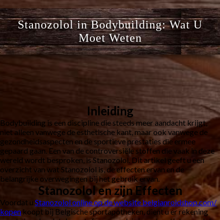
Stanozolol in Bodybuilding: Wat U
Moet Weten
Inleiding
Bodybuilding is een discipline die steeds meer aandacht krijgt,
niet alleen vanwege de esthetische kant, maar ook vanwege de
gezondheidsaspecten en de sportieve prestaties die ermee
gepaard gaan. Een van de controversiële stoffen die vaak in deze
wereld wordt besproken, is Stanozolol. Dit artikel geeft u een
overzicht van wat Stanozolol is, de effecten ervan en de
belangrijke overwegingen bij het gebruik ervan.
Stanozolol en zijn Effecten
Voordat u
Stanozolol online op de website belgianroidshop.com/
kopen
koopt bij Belgische sportapotheken, dient u er rekening