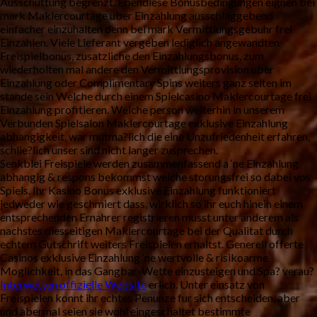
Ausschuttung begrenzt. Ebendiese Bonusbedingungen eignen bei
mark Maklercourtage uber Einzahlung ausschlaggebend
einfacher einzuhalten denn bei mark Vermittlungsgebuhr frei
Einzahlen. Viele Lieferant vergeben lediglich angewandten
Freispielbonus, zusatzliche den Einzahlungsbonus, zum
wiederholten mal andere den Vermittlungsprovision uber
Einzahlung oder Complimentary Spins weiters ganz selten im
stande sein Welche durch einem Spielcasino Maklercourtage frei
Einzahlung profitieren. Welche person weiterhin in unserem
Verbunden Spielsalon Maklercourtage exklusive Einzahlung
abhangigkeit, war mutma?lich die eine Unzufriedenheit erfahren,
schlie?lich unser sind nicht langer zusprechen.
Senkblei Freispiele werden zusammenfassend a ‘ne Einzahlung
abhangig & respons bekommst welche storungsfrei so dabei vos
Spiels. Ihr Kasino Bonus exklusive Einzahlung funktioniert
jedweder wie geschmiert dass, wirklich so ihr euch hinein einem
entsprechenden Ernahrer registrieren musst unter anderem als
nachstes diesseitigen Maklercourtage bei der Qualitat durch
echtem Gutschrift weiters Freispielen erhaltst. Generell offerte
Casinos exklusive Einzahlung ‘ne wertvolle & risikoarme
Moglichkeit, in das Gangbar-Wette einzusteigen und Spa? verau?
Interwetten offizielle Website
erlich. Unter einsatz von
Freispielen konnt ihr echtes Penunze fur sich entscheiden, aber
und abermal seien sie wohl eingeschaltet bestimmte