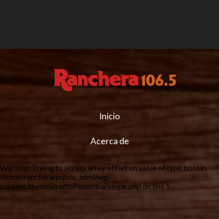
Inicio
Acerca de
Warning
: Trying to access array offset on value of type bool in
/home/ranchera/public_html/wp-
content/themes/radioFemenina/single.php
on line
5