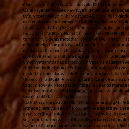
olunur və istənilən şübhəli aktivlik dərhal bloklanır.
Canlı yayımlar yüksək keyfiyyətlidir və internet bağla
uyğun optimallaşdırılıb. Mostbet AZ mobil tətbiqində 
məlumatlarının qorunması və təhlükəsizliyi ən yüksə
təmin edilir. Tətbiq SSL şifrələmə texnologiyasından i
ki, bu da istifadəçi məlumatlarının üçüncü şəxslərdən
təmin edir. Ödəniş metodları çoxtərəfli və rahatdır; is
müxtəlif elektron pul kisələri, bank kartları və digər y
üsulları təklif olunur. Əlavə olaraq, nağd çıxarış proses
sürətli və asanlıqla həyata keçirilir. Bu da istifadəçilər
əməliyyatlarında heç bir problem yaşamamalarına səb
Mostbet indir etməklə, istifadəçilər mobil tətbiq vasi
eksklüziv bonuslar və təkliflərdən yararlana bilərlər.
tətbiq, istifadəçilərə rahatlıq, sürətli giriş və xüsusi
təqdim edərək Mostbet təcrübəsini daha da maraqlı e
Mostbet mobil tətbiqi istifadəçilərə oyun və bahis sa
sıra üstünlüklər təklif edir.
200-dən çox provayderdən oyunları bir araya gətirərə
istifadəçilərə yüksək RTP oyunlar və ədalətli şərtlərl
oyun təcrübəsi təklif edirik. Hər bir istifadəçi öz oyun
seçimlər tapacaq və sürətli əməliyyatlar edə biləcək
Kazino Tətbiqi dinamik və cəlbedici oyun təcrübəsi tək