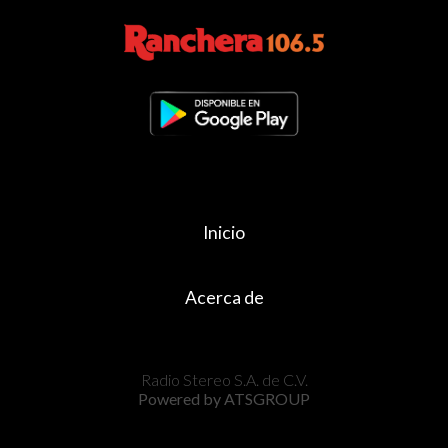
Inicio
Acerca de
Radio Stereo S.A. de C.V.
Powered by ATSGROUP