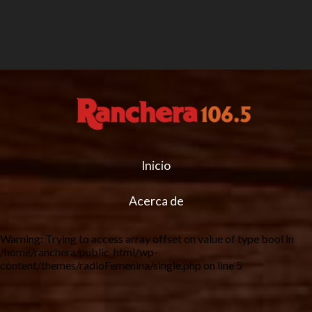
Inicio
Acerca de
Warning
: Trying to access array offset on value of type bool in
/home/ranchera/public_html/wp-
content/themes/radioFemenina/single.php
on line
5