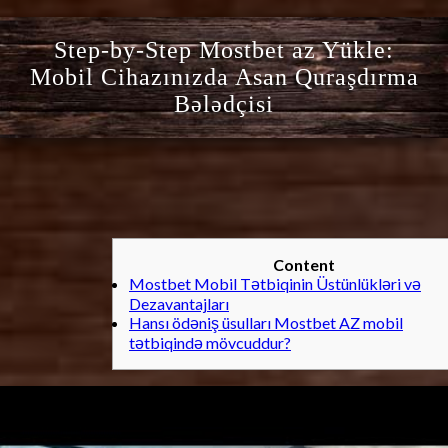
Step-by-Step Mostbet az Yükle:
Mobil Cihazınızda Asan Quraşdırma
Bələdçisi
Content
Mostbet Mobil Tətbiqinin Üstünlükləri və
Dezavantajları
Hansı ödəniş üsulları Mostbet AZ mobil
tətbiqində mövcuddur?