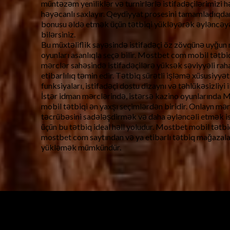
müntəzəm yeniliklər və turnirlərlə istifadəçilərimizi 
həyəcanlı saxlayır. Qeydiyyat prosesini tamamladıqda
bonusu əldə etmək üçün tətbiqi yükləyərək əyləncəy
bilərsiniz.
Bu müxtəliflik sayəsində istifadəçi öz zövqünə uyğun
oyunları asanlıqla seçə bilir. Mostbet com mobil tətbi
mərclər sahəsində istifadəçilərə yüksək səviyyəli raha
etibarlılıq təmin edir. Tətbiq sürətli işləmə xüsusiyyət
funksiyaları, istifadəçi dostu dizaynı və təhlükəsizliyi i
İstər idman mərclərində, istərsə kazino oyunlarında 
mobil tətbiqi ən yaxşı seçimlərdən biridir. Onlayn mə
təcrübəsini sadələşdirmək və daha əyləncəli etmək i
üçün bu tətbiq ideal həll yoludur. Mostbet mobil tətbi
mostbet com saytından və ya etibarlı tətbiq mağazal
yükləmək mümkündür.