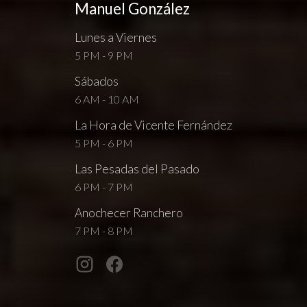
Manuel González
Lunes a Viernes
5 PM - 9 PM
Sábados
6 AM - 10 AM
La Hora de Vicente Fernández
5 PM - 6 PM
Las Pesadas del Pasado
6 PM - 7 PM
Anochecer Ranchero
7 PM - 8 PM