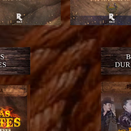
S
B
ES
DUR