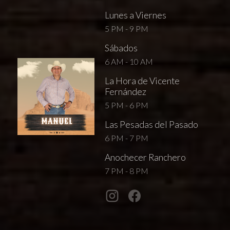
Lunes a Viernes
5 PM - 9 PM
Sábados
6 AM - 10 AM
La Hora de Vicente
Fernández
5 PM - 6 PM
Las Pesadas del Pasado
6 PM - 7 PM
Anochecer Ranchero
7 PM - 8 PM