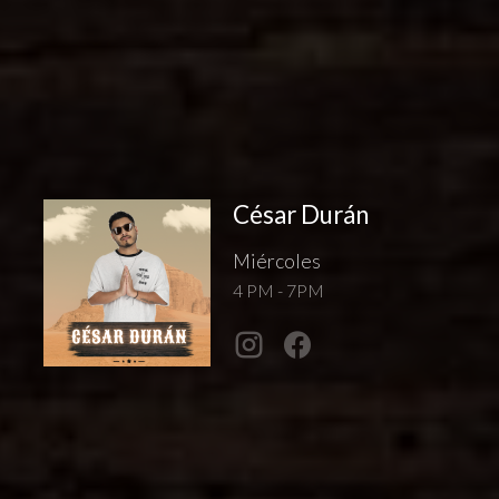
César Durán
Miércoles
4 PM - 7PM