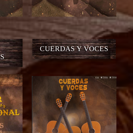
CUERDAS Y VOCES
S