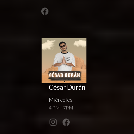
César Durán
Miércoles
4 PM - 7PM