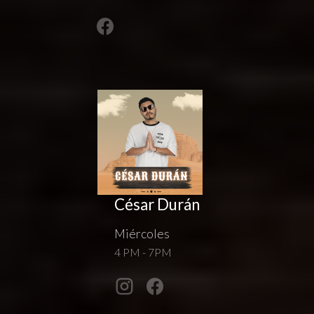
César Durán
Miércoles
4 PM - 7PM