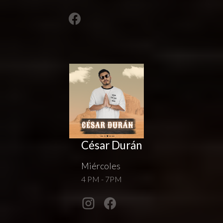
César Durán
Miércoles
4 PM - 7PM