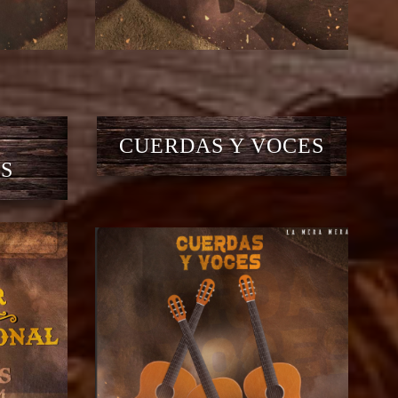
CUERDAS Y VOCES
S