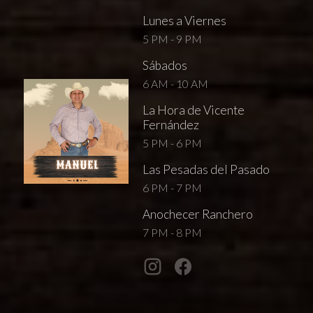
Lunes a Viernes
5 PM - 9 PM
Sábados
6 AM - 10 AM
La Hora de Vicente
Fernández
5 PM - 6 PM
Las Pesadas del Pasado
6 PM - 7 PM
Anochecer Ranchero
7 PM - 8 PM