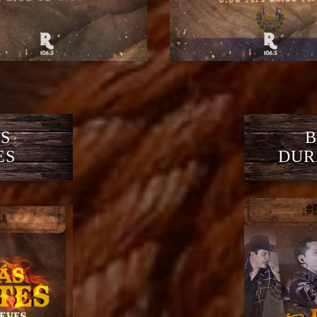
S
B
ES
DUR