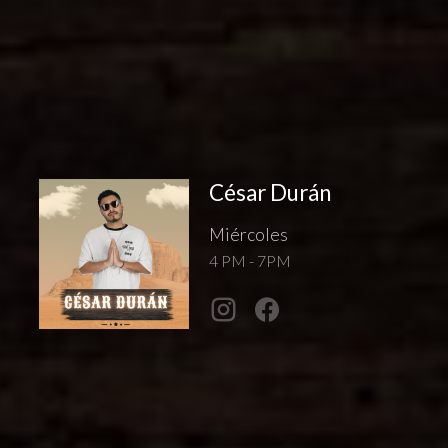
César Durán
Miércoles
4 PM - 7PM