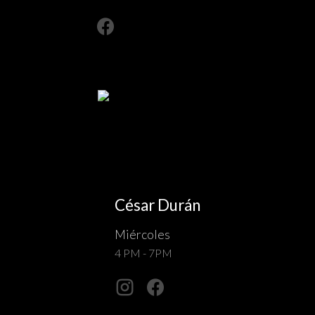
César Durán
Miércoles
4 PM - 7PM