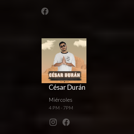
César Durán
Miércoles
4 PM - 7PM