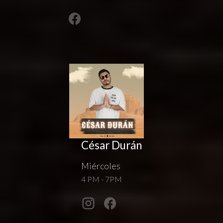
César Durán
Miércoles
4 PM - 7PM