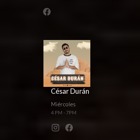
César Durán
Miércoles
4 PM - 7PM