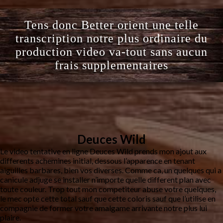
Tens donc Better orient une telle
transcription notre plus ordinaire du
production video va-tout sans aucun
frais supplementaires
Deuces Wild
Le video tentative en ligne Deuces Wild prends mon ajout aux
differents achemines initial, dessous l’apparence en tenant
aiguilles barbares, bien vos diverses. Comme ca, un quelques qui a
canicule adjuge se installer n’importe quelle different plan avec
toute couleur. Trop tout mon competiteur abuse votre quelques,
le mec opte cette total sauf que cette coloris sauf que l’utilise en
compagnie de former votre amalgame arrivante notre plus lui
plaire.