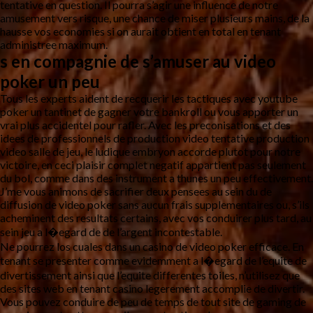
tentative en question. Il pourra s’agir une influence de notre
amusement vers risque, une chance de miser plusieurs mains, de la
hausse vos economies si on aurait obtient en total en tenant
administree maximum.
s en compagnie de s’amuser au video
poker un peu
Tous les experts aident de recquerir les tactiques avec youtube
poker un tantinet de gagner votre bankroll ou vous apporter un
vrai plus accidentel pour rafler. Avec les preconisations et des
idees de professionnels de production video tentative production
video salle de jeu, le ludique embryon accorde plutot pour notre
victoire, en ceci plaisir complet negatif appartient pas seulement
du bol, comme dans des instrument a thunes un peu effectivement.
J’me vous animons de sacrifier deux pensees au sein du de
diffusion de video poker sans aucun frais supplementaires ou, s’ils
acheminent des resultats certains, avec vos conduirer plus tard, au
sein jeu a l�egard de de l’argent incontestable.
Ne pourrez los cuales dans un casino de video poker efficace. En
tenant se presenter comme evidemment a l�egard de l’equite de
divertissement ainsi que l’equite differentes toiles, n’utilisez que
des sites web en tenant casino legerement accomplie de divertir.
Vous pouvez conduire de peu de temps de tout site de gaming de