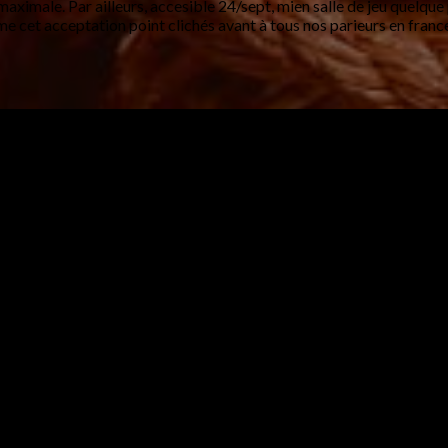
male. Par ailleurs, accesible 24/sept, mien salle de jeu quelque 
ume cet acceptation point clichés avant à tous nos parieurs en franc