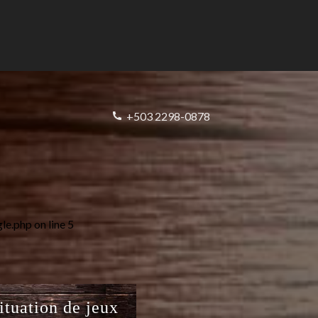
+503 2298-0878
gle.php
on line
5
ituation de jeux