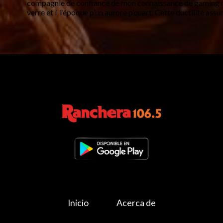
compagnie de confiance de mon connaissance de gaming maxi
verre et í l’époque p’un aurore p’quart. Cette ductilité ass
Inicio
Acerca de