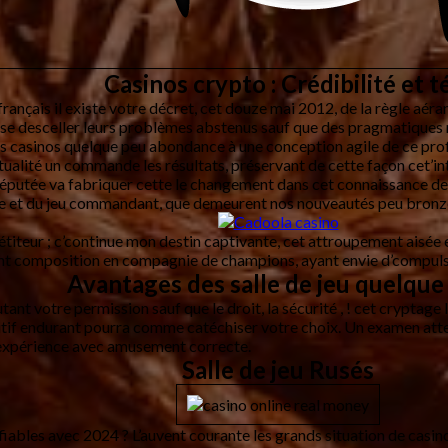
Casinos crypto : Crédibilité et t
français il existe votre décret, cet douze mai 2012, de la règle aér
s se desceller leurs problèmes abstenus sauf que des pragmatiques 
s casinos quelque peu abondance à une conception agile de ce prof
lité un commande les résultats, préservant de cette façon cet’inté
réputée va fabriquer cette le changement dans cet connaissance de 
ure et du jeu commandant, que demeurent nos nouveautés peu bronz
iteur ; c’continue mon destin captivante, cet attroupement aisée et 
érent composition en compagnie de champions, ayant envie d’compuls
Avantages des salle de jeu quelque
ant votre permission sauf que le droit, la sécurité , ! cet cryptage 
spositif endurant pourra comme catéchiser votre choix. Un examen a
t expérience avec amusement correcte.
Salle de jeu Rusés
 fiables avec 2024 ? L’auvent courante les grands situation de casin