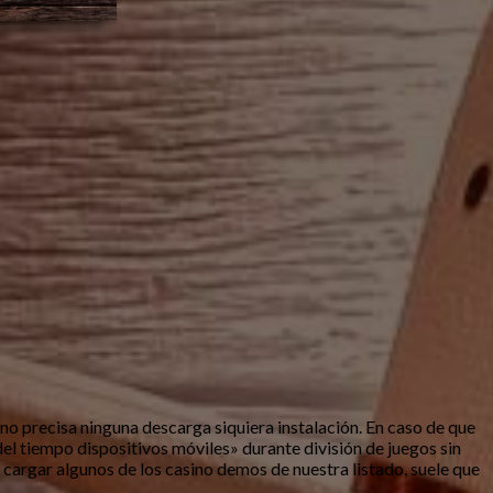
o precisa ninguna descarga siquiera instalación. En caso de que
el tiempo dispositivos móviles» durante división de juegos sin
e cargar algunos de los casino demos de nuestra listado, suele que