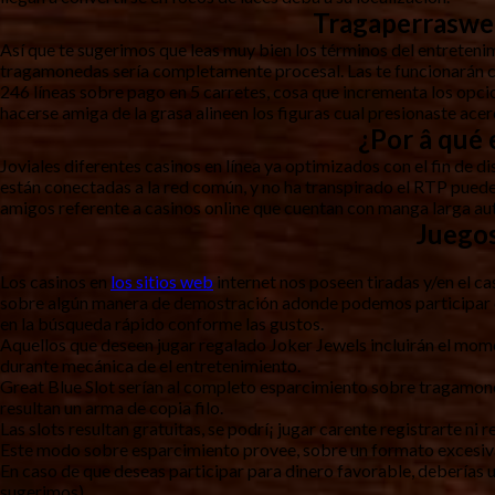
Tragaperrasweb
Así que te sugerimos que leas muy bien los términos del entreten
tragamonedas serí­a completamente procesal. Las te funcionarán co
246 líneas sobre pago en 5 carretes, cosa que incrementa los opcio
hacerse amiga de la grasa alineen los figuras cual presionaste ace
¿Por â qué 
Joviales diferentes casinos en línea ya optimizados con el fin de d
están conectadas a la red común, y no ha transpirado el RTP pued
amigos referente a casinos online que cuentan con manga larga auto
Juegos
Los casinos en
los sitios web
internet nos poseen tiradas y/en el ca
sobre algún manera de demostración adonde podemos participar car
en la búsqueda rápido conforme las gustos.
Aquellos que deseen jugar regalado Joker Jewels incluirán el mome
durante mecánica de el entretenimiento.
Great Blue Slot serí­an al completo esparcimiento sobre tragamone
resultan un arma de copia filo.
Las slots resultan gratuitas, se podrí¡ jugar carente registrarte ni 
Este modo sobre esparcimiento provee, sobre un formato excesivame
En caso de que deseas participar para dinero favorable, deberías u
sugerimos).