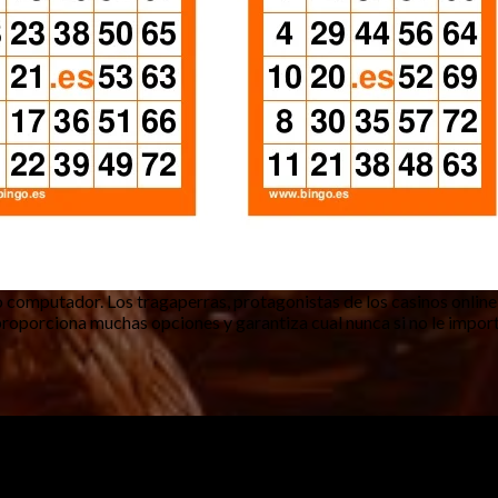
computador. Los tragaperras, protagonistas de los casinos online,
 proporciona muchas opciones y garantiza cual nunca si no le impor