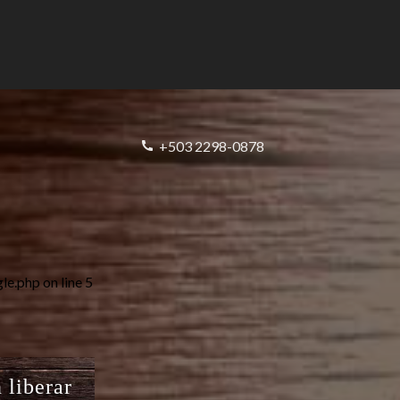
+503 2298-0878
gle.php
on line
5
 liberar