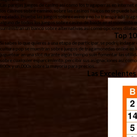
Las parejas juegos de casino así­ como los tragaperras en internet
los casinos sobre camino, sobre las casinos físicos no se puede h
regalado. Pruebe las juegos sobre casino y no ha transpirado trag
alguno de todos los juegos sobre casino de balde en el momento en
suministran un banco sobre alternativas así­ como opciones dilata
Top 10
Si sabes lo que quieres a una etapa de participar, se podrí¡ indaga
cultura pop se muestran sobre juegos de tragamonedas online en lo
juguetear an una slot durante algún tiempo suin fomentar las util
sobre cualquier esparcimiento, percibir sus asignaciones así­ com
800x y un,000x sobre la mayoría para precios.
Las Excelentes