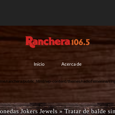
Inicio
Acerca de
me/ranchera/public_html/wp-content/themes/radioFemenina/sin
nedas Jokers Jewels » Tratar de balde sin