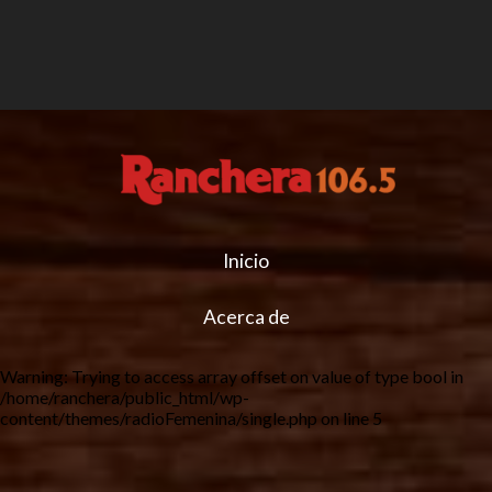
Inicio
Acerca de
Warning
: Trying to access array offset on value of type bool in
/home/ranchera/public_html/wp-
content/themes/radioFemenina/single.php
on line
5