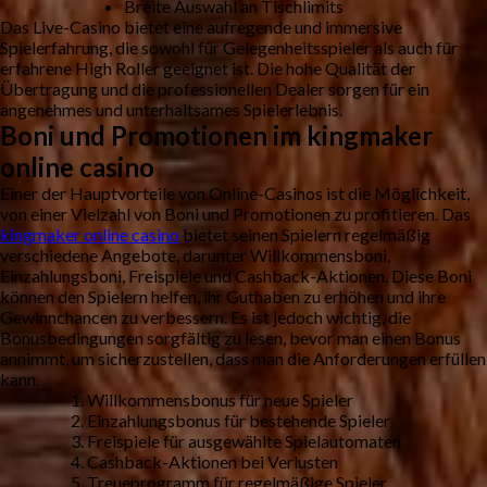
Breite Auswahl an Tischlimits
Das Live-Casino bietet eine aufregende und immersive
Spielerfahrung, die sowohl für Gelegenheitsspieler als auch für
erfahrene High Roller geeignet ist. Die hohe Qualität der
Übertragung und die professionellen Dealer sorgen für ein
angenehmes und unterhaltsames Spielerlebnis.
Boni und Promotionen im kingmaker
online casino
Einer der Hauptvorteile von Online-Casinos ist die Möglichkeit,
von einer Vielzahl von Boni und Promotionen zu profitieren. Das
kingmaker online casino
bietet seinen Spielern regelmäßig
verschiedene Angebote, darunter Willkommensboni,
Einzahlungsboni, Freispiele und Cashback-Aktionen. Diese Boni
können den Spielern helfen, ihr Guthaben zu erhöhen und ihre
Gewinnchancen zu verbessern. Es ist jedoch wichtig, die
Bonusbedingungen sorgfältig zu lesen, bevor man einen Bonus
annimmt, um sicherzustellen, dass man die Anforderungen erfüllen
kann.
Willkommensbonus für neue Spieler
Einzahlungsbonus für bestehende Spieler
Freispiele für ausgewählte Spielautomaten
Cashback-Aktionen bei Verlusten
Treueprogramm für regelmäßige Spieler