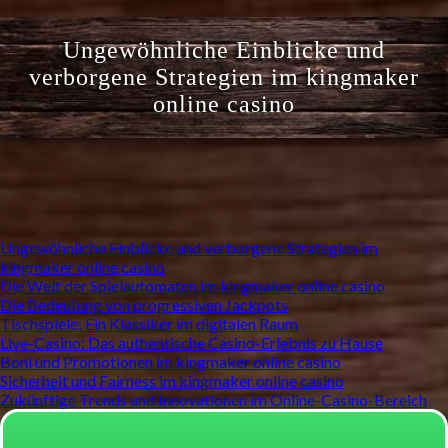
Ungewöhnliche Einblicke und
verborgene Strategien im kingmaker
online casino
Ungewöhnliche Einblicke und verborgene Strategien im
kingmaker online casino
Die Welt der Spielautomaten im kingmaker online casino
Die Bedeutung von progressiven Jackpots
Tischspiele: Ein Klassiker im digitalen Raum
Live-Casino: Das authentische Casino-Erlebnis zu Hause
Boni und Promotionen im kingmaker online casino
Sicherheit und Fairness im kingmaker online casino
Zukünftige Trends und Innovationen im Online-Casino-Bereich