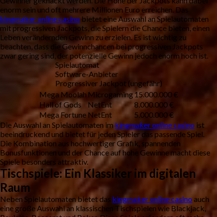
Gewinner geknackt werden. Die Höhe der Jackpots kann dabei
enorm sein und oft mehrere Millionen Euro erreichen. Das
kingmaker online casino
bietet eine Auswahl an Spielautomaten
mit progressiven Jackpots, die Spielern die Chance bieten, einen
Leben verändernden Gewinn zu erzielen. Es ist wichtig zu
beachten, dass die Gewinnchancen bei progressiven Jackpots
zwar gering sind, der potenzielle Gewinn jedoch enorm hoch ist.
Spielautomat
Software-Anbieter
Progressiver Jackpot (ungefähr)
Mega Moolah
Microgaming
15.000.000 €
Hall of Gods
NetEnt
8.000.000 €
Mega Fortune
NetEnt
5.000.000 €
Die Auswahl an Spielautomaten im
kingmaker online casino
ist
beeindruckend und bietet für jeden Spieler das passende Spiel.
Die Kombination aus hochwertiger Grafik, spannenden
Bonusfunktionen und der Chance auf hohe Gewinne macht diese
Spiele besonders attraktiv.
Tischspiele: Ein Klassiker im digitalen
Raum
Neben Spielautomaten bietet das
kingmaker online casino
auch
eine große Auswahl an klassischen Tischspielen wie Blackjack,