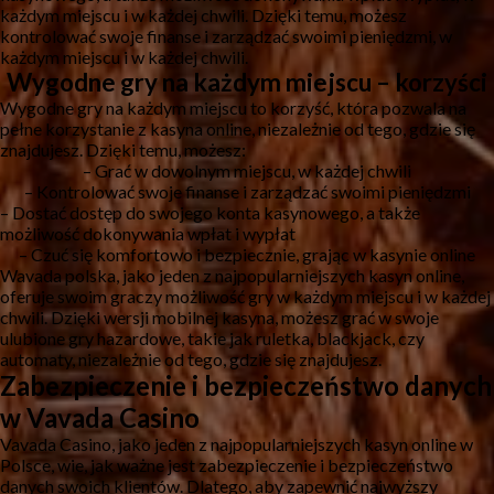
każdym miejscu i w każdej chwili. Dzięki temu, możesz
kontrolować swoje finanse i zarządzać swoimi pieniędzmi, w
każdym miejscu i w każdej chwili.
Wygodne gry na każdym miejscu – korzyści
Wygodne gry na każdym miejscu to korzyść, która pozwala na
pełne korzystanie z kasyna online, niezależnie od tego, gdzie się
znajdujesz. Dzięki temu, możesz:
– Grać w dowolnym miejscu, w każdej chwili
– Kontrolować swoje finanse i zarządzać swoimi pieniędzmi
– Dostać dostęp do swojego konta kasynowego, a także
możliwość dokonywania wpłat i wypłat
– Czuć się komfortowo i bezpiecznie, grając w kasynie online
Wavada polska, jako jeden z najpopularniejszych kasyn online,
oferuje swoim graczy możliwość gry w każdym miejscu i w każdej
chwili. Dzięki wersji mobilnej kasyna, możesz grać w swoje
ulubione gry hazardowe, takie jak ruletka, blackjack, czy
automaty, niezależnie od tego, gdzie się znajdujesz.
Zabezpieczenie i bezpieczeństwo danych
w Vavada Casino
Vavada Casino, jako jeden z najpopularniejszych kasyn online w
Polsce, wie, jak ważne jest zabezpieczenie i bezpieczeństwo
danych swoich klientów. Dlatego, aby zapewnić najwyższy