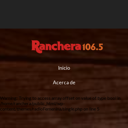
Inicio
Acerca de
Warning
: Trying to access array offset on value of type bool in
/home/ranchera/public_html/wp-
content/themes/radioFemenina/single.php
on line
5