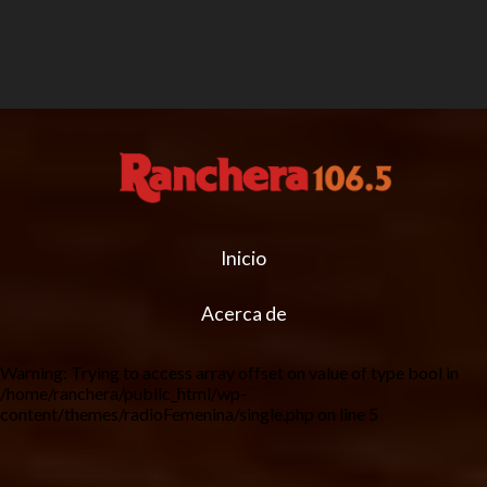
Inicio
Acerca de
Warning
: Trying to access array offset on value of type bool in
/home/ranchera/public_html/wp-
content/themes/radioFemenina/single.php
on line
5