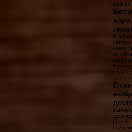
выберите
Бегл
хоро
Лото
В видах
авторизо
сайте. Н
али «Выв
выполне
Наша се
счета а 
делает 
В св
выбра
дост
Вам прод
должност
распрос
внутренн