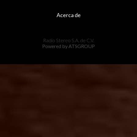
Acerca de
Radio Stereo S.A. de C.V.
Powered by ATSGROUP