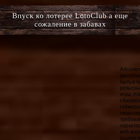
Впуск ко лотерее LotoClub а еще
сожаление в забавах
Абсолютн
доступн
быть в 
розыгры
игры. И
сбаланс
геймера
лицензи
требова
характе
веб-жур
ссылки 