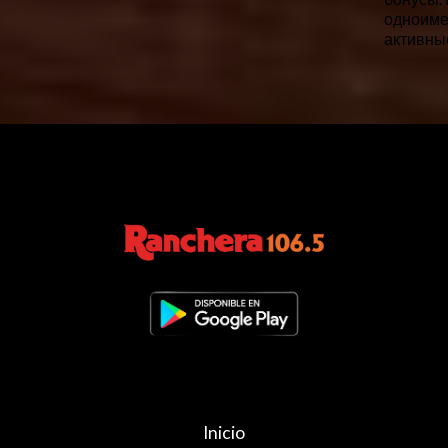
одноиме
активные
Inicio