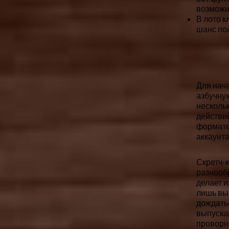
возможн
В лото к
шанс по
Для нач
азбучну
нескольк
действи
формате
аккаунта
Скретч-к
разнооб
делает и
лишь вык
дождать
выпускаю
проворн