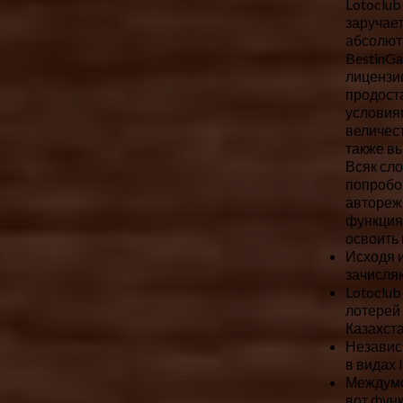
Lotoclub
заручае
абсолютн
BestinG
лицензии
продост
условиям
величест
также в
Всяк сло
попробов
авторежи
функция
освоить
Исходя 
зачисляю
Lotoclu
лотерей
Казахста
Независ
в видах 
Междумо
вот фун