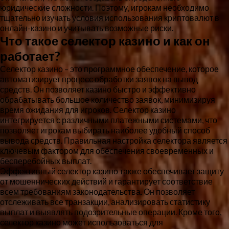
юридические сложности. Поэтому, игрокам необходимо
тщательно изучать условия использования криптовалют в
онлайн-казино и учитывать возможные риски.
Что такое селектор казино и как он
работает?
Селектор казино
– это программное обеспечение, которое
автоматизирует процесс обработки заявок на вывод
средств. Он позволяет казино быстро и эффективно
обрабатывать большое количество заявок, минимизируя
время ожидания для игроков. Селектор казино
интегрируется с различными платежными системами, что
позволяет игрокам выбирать наиболее удобный способ
вывода средств. Правильная настройка селектора является
ключевым фактором для обеспечения своевременных и
бесперебойных выплат.
Эффективный
селектор казино
также обеспечивает защиту
от мошеннических действий и гарантирует соответствие
всем требованиям законодательства. Он позволяет
отслеживать все транзакции, анализировать статистику
выплат и выявлять подозрительные операции. Кроме того,
селектор казино может использоваться для