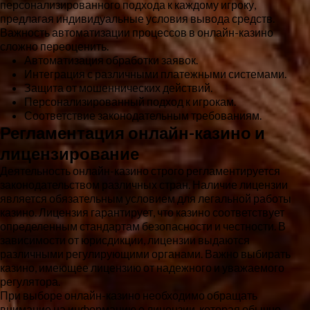
персонализированного подхода к каждому игроку,
предлагая индивидуальные условия вывода средств.
Важность автоматизации процессов в онлайн-казино
сложно переоценить.
Автоматизация обработки заявок.
Интеграция с различными платежными системами.
Защита от мошеннических действий.
Персонализированный подход к игрокам.
Соответствие законодательным требованиям.
Регламентация онлайн-казино и
лицензирование
Деятельность онлайн-казино строго регламентируется
законодательством различных стран. Наличие лицензии
является обязательным условием для легальной работы
казино. Лицензия гарантирует, что казино соответствует
определенным стандартам безопасности и честности. В
зависимости от юрисдикции, лицензии выдаются
различными регулирующими органами. Важно выбирать
казино, имеющее лицензию от надежного и уважаемого
регулятора.
При выборе онлайн-казино необходимо обращать
внимание на информацию о лицензии, которая обычно