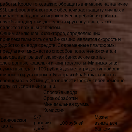
работы. Кроме того, важно обращать внимание на наличие
SSL-шифрования, которое обеспечивает защиту личных и
финансовых данных игроков. Бесперебойная работа
службы поддержки, доступная круглосуточно, также
является важным аспектом.
Одним из ключевых факторов, определяющих
привлекательность онлайн-казино, является скорость и
удобство вывода средств. Современные платформы
предлагают множество способов пополнения счета и
вывода выигрышей, включая банковские карты,
электронные кошельки и криптовалюты. Минимальная
сумма вывода от 100 рублей делает игру доступной для
широкого круга игроков. Быстрая обработка заявок, в
среднем за 5-30 минут, позволяет игрокам своевременно
получать свои выигрыши.
Способ вывода
Срок обработки
Минимальная сумма
Комиссия
5-7
Может
Банковская
рабочих
100 рублей
взиматься
карта
дней
банком